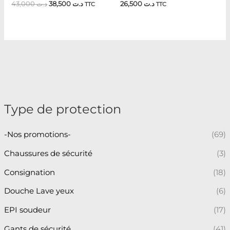
43,000
د.ت
38,500
د.ت
26,500
د.ت
TTC
TTC
Type de protection
-Nos promotions-
(69)
Chaussures de sécurité
(3)
Consignation
(18)
Douche Lave yeux
(6)
EPI soudeur
(17)
Gants de sécurité
(41)