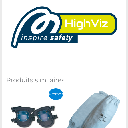
Produits similaires
Le
Le
Promo !
prix
prix
initial
actuel
était :
est :
د.ت 89,000.
د.ت 140,000.