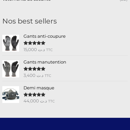
Nos best sellers
Gants anti-coupure
15,000
د.ت
Note
5.00
TTC
sur 5
Gants manutention
3,400
د.ت
Note
5.00
TTC
sur 5
Demi masque
44,000
د.ت
Note
5.00
TTC
sur 5