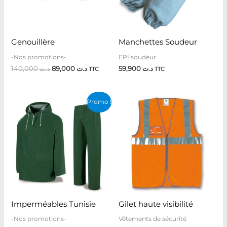
Genouillère
Manchettes Soudeur
-Nos promotions-
EPI soudeur
140,000
د.ت
89,000
د.ت
59,900
د.ت
TTC
TTC
Le
Le
Promo !
prix
prix
initial
actuel
était :
est :
د.ت 38,500.
د.ت 43,000.
Imperméables Tunisie
Gilet haute visibilité
-Nos promotions-
Vêtements de sécurité