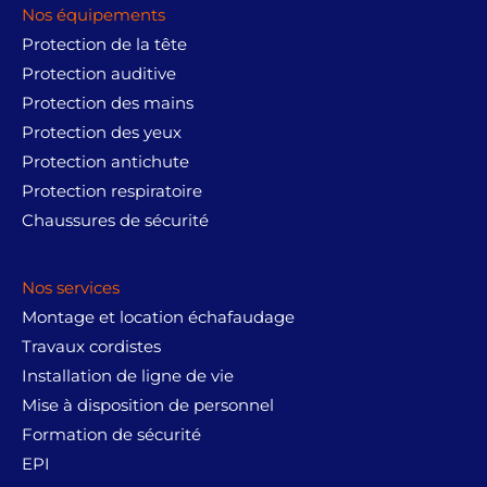
n
c
a
l
Nos équipements
a
i
t
l
e
i
:
Protection de la tête
t
u
é
s
t
د
i
e
Protection auditive
t
t
.
a
l
a
Protection des mains
:
ت
l
e
i
:
د
Protection des yeux
é
s
t
د
.
9
t
t
Protection antichute
.
ت
,
a
Protection respiratoire
:
ت
9
i
:
د
Chaussures de sécurité
3
0
t
د
.
3
1
0
.
ت
3
,
.
:
ت
9
Nos services
0
د
3
,
0
Montage et location échafaudage
.
4
5
0
0
ت
6
Travaux cordistes
9
0
.
5
,
0
Installation de ligne de vie
6
,
0
.
Mise à disposition de personnel
6
0
0
Formation de sécurité
5
0
0
,
0
EPI
.
0
.