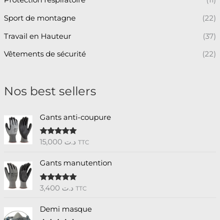
Protection respiratoire
(11)
Sport de montagne
(22)
Travail en Hauteur
(37)
Vêtements de sécurité
(22)
Nos best sellers
Gants anti-coupure
15,000
د.ت
Note
5.00
TTC
sur 5
Gants manutention
3,400
د.ت
Note
5.00
TTC
sur 5
Demi masque