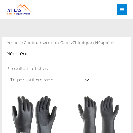
Aller
au
contenu
Trié
par
prix
croissant
Accueil
/
Gants de sécurité
/
Gants Chimique
/ Néoprène
Néoprène
2 résultats affichés