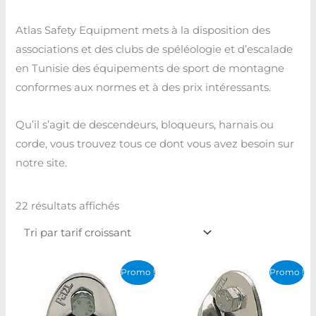
Atlas Safety Equipment mets à la disposition des
associations et des clubs de spéléologie et d’escalade
en Tunisie des équipements de sport de montagne
conformes aux normes et à des prix intéressants.
Qu’il s’agit de descendeurs, bloqueurs, harnais ou
corde, vous trouvez tous ce dont vous avez besoin sur
notre site.
22 résultats affichés
Le
Le
Le
Le
Promo !
Promo !
prix
prix
prix
prix
initial
actuel
initial
actuel
était :
est :
était :
est :