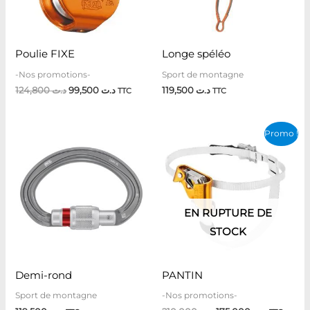
Poulie FIXE
Longe spéléo
-Nos promotions-
Sport de montagne
124,800
د.ت
99,500
د.ت
119,500
د.ت
TTC
TTC
Le
Le
Promo !
prix
prix
initial
actuel
était :
est :
د.ت 210,000.
EN RUPTURE DE
STOCK
Demi-rond
PANTIN
Sport de montagne
-Nos promotions-