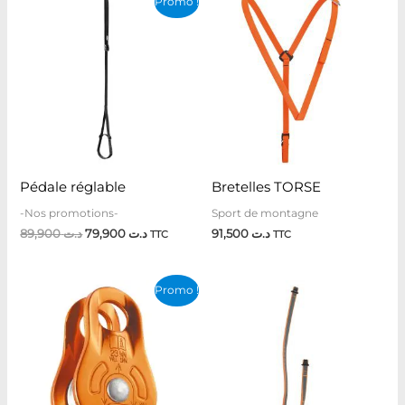
Promo !
prix
prix
initial
actuel
était :
est :
د.ت 79,900.
د.ت 89,900.
Pédale réglable
Bretelles TORSE
-Nos promotions-
Sport de montagne
89,900
د.ت
79,900
د.ت
91,500
د.ت
TTC
TTC
Le
Le
Promo !
prix
prix
initial
actuel
était :
est :
د.ت 99,500.
د.ت 124,800.