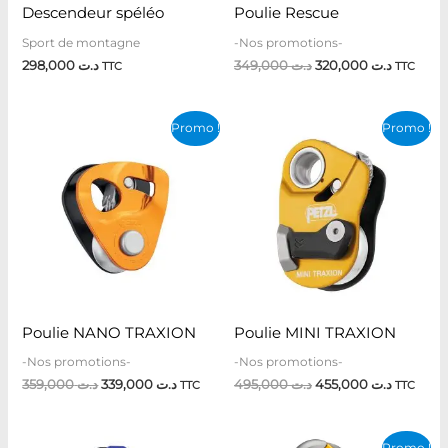
Descendeur spéléo
Poulie Rescue
Sport de montagne
-Nos promotions-
298,000
د.ت
349,000
د.ت
320,000
د.ت
TTC
TTC
Le
Le
Le
Le
Promo !
Promo !
prix
prix
prix
prix
initial
actuel
initial
actuel
était :
est :
était :
est :
د.ت 495,000.
د.ت 339,000.
د.ت 359,000.
Poulie NANO TRAXION
Poulie MINI TRAXION
-Nos promotions-
-Nos promotions-
359,000
د.ت
339,000
د.ت
495,000
د.ت
455,000
د.ت
TTC
TTC
Le
Le
Promo !