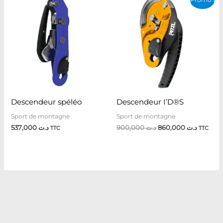
prix
prix
initial
actuel
était :
est :
د.ت 900,000.
Descendeur spéléo
Descendeur I’D®S
Sport de montagne
Sport de montagne
537,000
د.ت
900,000
د.ت
860,000
د.ت
TTC
TTC