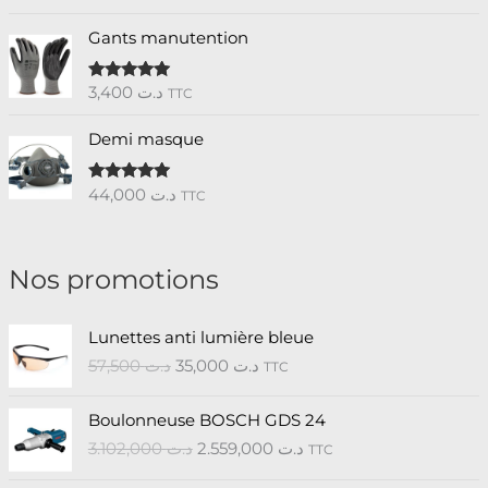
sur 5
Gants manutention
3,400
د.ت
Note
5.00
TTC
sur 5
Demi masque
44,000
د.ت
Note
5.00
TTC
sur 5
Nos promotions
L
L
Lunettes anti lumière bleue
e
e
57,500
د.ت
35,000
د.ت
TTC
p
p
r
r
L
L
i
i
Boulonneuse BOSCH GDS 24
e
e
x
x
3.102,000
د.ت
2.559,000
د.ت
TTC
p
p
i
a
r
r
n
c