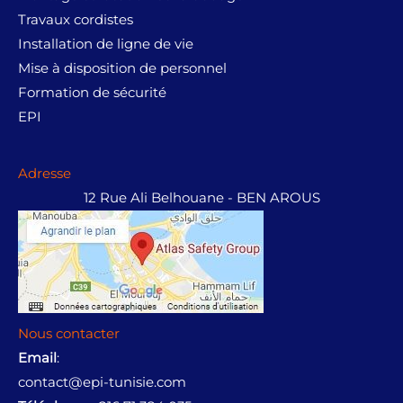
.
9
0
ت
3
Travaux cordistes
1
,
.
9
0
0
Installation de ligne de vie
3
,
2
0
Mise à disposition de personnel
5
0
,
0
Formation de sécurité
9
0
0
.
,
0
EPI
0
0
.
0
0
.
0
Adresse
.
12 Rue Ali Belhouane - BEN AROUS
Nous contacter
Email
:
contact@epi-tunisie.com