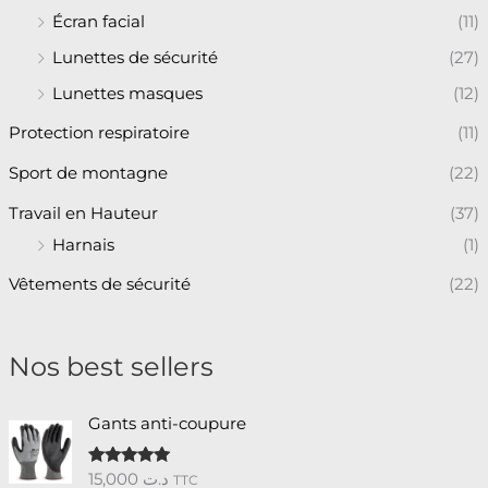
Écran facial
(11)
Lunettes de sécurité
(27)
Lunettes masques
(12)
Protection respiratoire
(11)
Sport de montagne
(22)
Travail en Hauteur
(37)
Harnais
(1)
Vêtements de sécurité
(22)
Nos best sellers
Gants anti-coupure
15,000
د.ت
Note
5.00
TTC