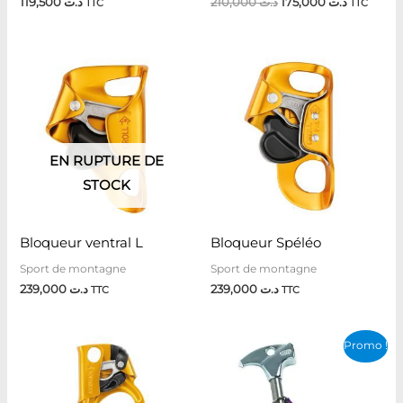
119,500
د.ت
210,000
د.ت
175,000
د.ت
TTC
TTC
EN RUPTURE DE
STOCK
Bloqueur ventral L
Bloqueur Spéléo
Sport de montagne
Sport de montagne
239,000
د.ت
239,000
د.ت
TTC
TTC
Le
Le
Promo !
prix
prix
initial
actuel
était :
est :