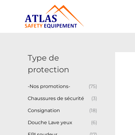
Aller
au
contenu
Type de
protection
-Nos promotions-
(75)
Chaussures de sécurité
(3)
Consignation
(18)
Douche Lave yeux
(6)
EPI soudeur
(17)