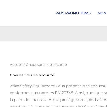
-NOS PROMOTIONS-
MON
Trié
par
prix
croissant
Accueil
/ Chaussures de sécurité
Chaussures de sécurité
Atlas Safety Equipment vous propose des chaussure
conformes aux normes EN 20345. Ainsi, quel que so
la paire de chaussures qui protégera vos pieds. N
avantages à savoir des chaussures de sécurité confo