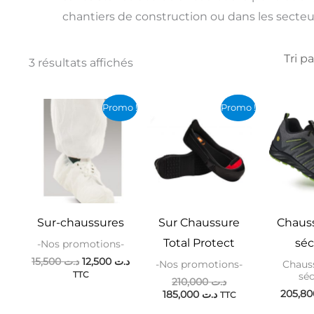
chantiers de construction ou dans les secteur
3 résultats affichés
Le
Le
Le
Le
Promo !
Promo !
prix
prix
prix
prix
initial
actuel
actuel
initial
était :
est :
est :
était :
د.ت 210,000.
د.ت 185,000.
د.ت 12,500.
د.ت 15,500.
Sur-chaussures
Sur Chaussure
Chaus
Total Protect
séc
-Nos promotions-
15,500
د.ت
12,500
د.ت
-Nos promotions-
Chaus
TTC
séc
210,000
د.ت
185,000
د.ت
TTC