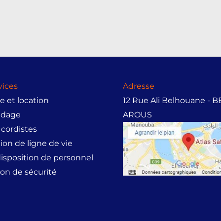
vices
Adresse
 et location
12 Rue Ali Belhouane - 
udage
AROUS
 cordistes
tion de ligne de vie
disposition de personnel
on de sécurité