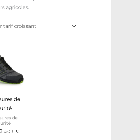
s agricoles.
sures de
urité
sures de
urité
205,800
د.ت
TTC