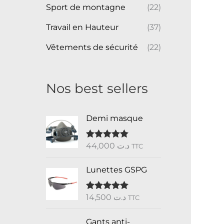
Sport de montagne
(22)
Travail en Hauteur
(37)
Vêtements de sécurité
(22)
Nos best sellers
Demi masque
44,000
د.ت
Note
5.00
TTC
sur 5
Lunettes GSPG
14,500
د.ت
Note
5.00
TTC
sur 5
Gants anti-