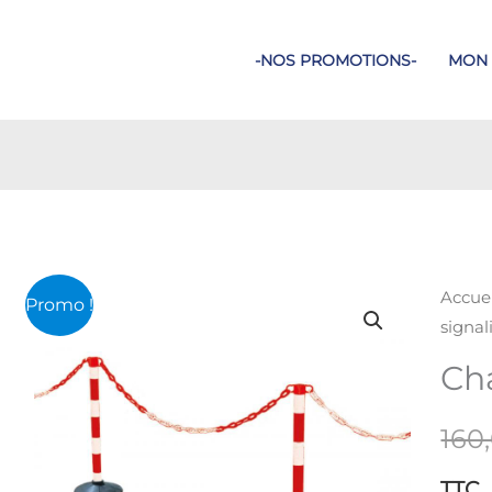
-NOS PROMOTIONS-
MON
Accuei
Promo !
signal
Cha
TTC