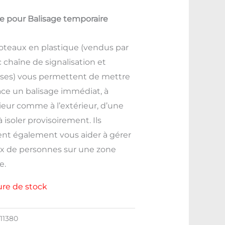
د.ت 120,000.
د.ت 160,000.
e pour Balisage temporaire
oteaux en plastique (vendus par
c chaîne de signalisation et
es) vous permettent de mettre
ace un balisage immédiat, à
rieur comme à l’extérieur, d’une
 isoler provisoirement. Ils
nt également vous aider à gérer
lux de personnes sur une zone
e.
re de stock
111380