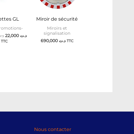
ettes GL
Miroir de sécurité
romotions-
Miroirs et
signalisation
د.
22,000
د.ت
690,000
د.ت
TTC
TTC
Nous contacter