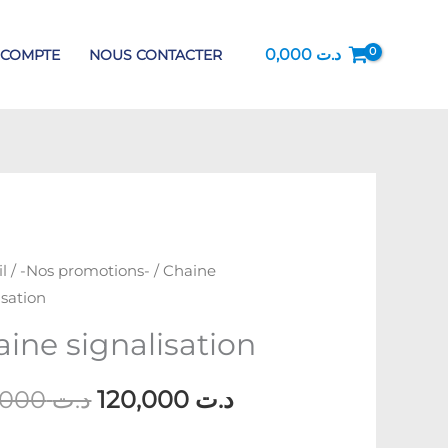
0,000
د.ت
 COMPTE
NOUS CONTACTER
l
/
-Nos promotions-
/ Chaine
Le
Le
isation
prix
prix
ine signalisation
initial
actuel
160,000
د.ت
120,000
د.ت
était :
est :