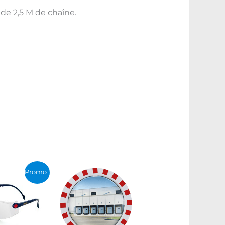
de 2,5 M de chaîne.
Le
Le
Promo !
prix
prix
initial
actuel
était :
est :
د.ت 22,000.
د.ت 34,000.