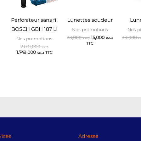
Perforateur sans fil
Lunettes soudeur
Lun
BOSCH GBH 187 LI
-Nos promotions-
-Nos p
33,000
د.ت
15,000
د.ت
34,000
ت
-Nos promotions-
TTC
2.031,000
د.ت
1.749,000
د.ت
TTC
vices
Adresse