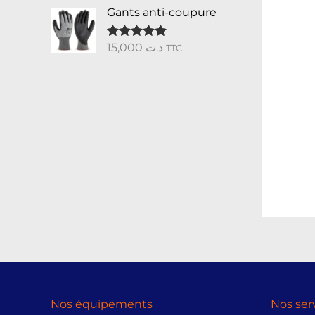
Gants anti-coupure
15,000
د.ت
Note
5.00
TTC
sur 5
Nos équipements
Nos ser