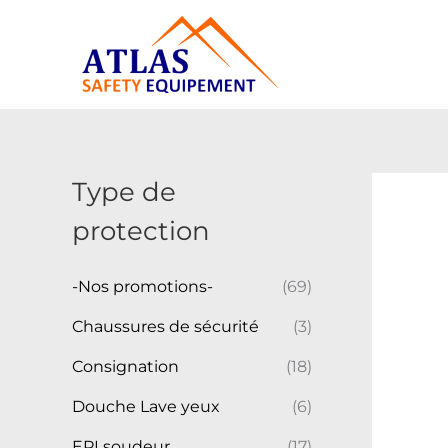
Aller
au
contenu
Type de
protection
-Nos promotions-
(69)
Chaussures de sécurité
(3)
Consignation
(18)
Douche Lave yeux
(6)
EPI soudeur
(17)