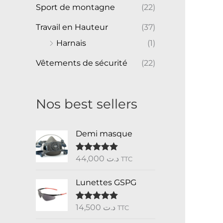
Sport de montagne
(22)
Travail en Hauteur
(37)
Harnais
(1)
Vêtements de sécurité
(22)
Nos best sellers
Demi masque
44,000
د.ت
Note
5.00
TTC
sur 5
Lunettes GSPG
14,500
د.ت
Note
5.00
TTC
sur 5