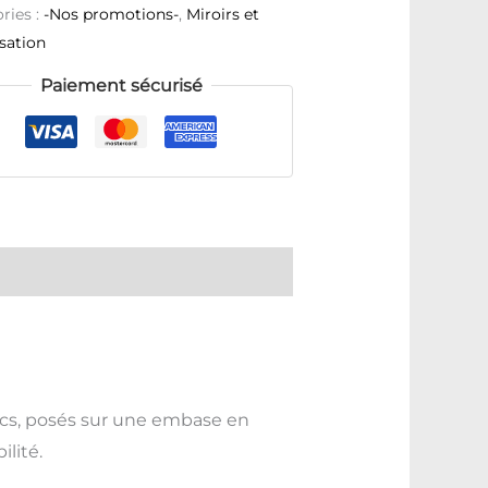
ries :
-Nos promotions-
,
Miroirs et
isation
Paiement sécurisé
ncs, posés sur une embase en
lité.