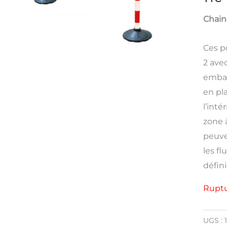
Chain
Ces p
2 ave
embas
en pl
l’inté
zone à
peuve
les f
défini
Ruptu
UGS :