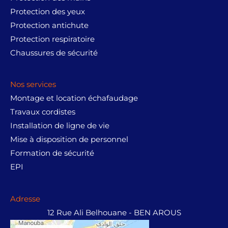
:
ت
l
e
i
:
د
Protection des yeux
é
s
t
د
.
8
t
t
Protection antichute
.
ت
,
a
Protection respiratoire
:
ت
0
i
:
د
Chaussures de sécurité
2
0
t
د
.
1
3
0
.
ت
2
,
.
:
ت
,
Nos services
2
د
1
0
5
Montage et location échafaudage
.
2
7
0
0
ت
4
Travaux cordistes
,
0
.
5
0
.
Installation de ligne de vie
3
,
0
Mise à disposition de personnel
8
0
0
Formation de sécurité
0
0
.
,
0
EPI
0
.
0
0
Adresse
.
12 Rue Ali Belhouane - BEN AROUS