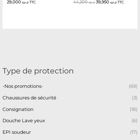
29,000
د.ت
44,200
د.ت
39,950
د.ت
TTC
TTC
Type de protection
-Nos promotions-
(69)
Chaussures de sécurité
(3)
Consignation
(18)
Douche Lave yeux
(6)
EPI soudeur
(17)