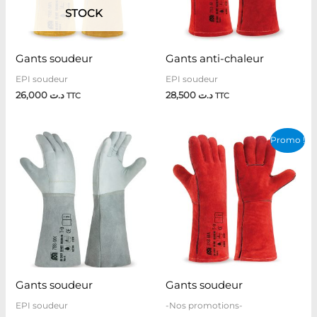
STOCK
Gants soudeur
Gants anti-chaleur
EPI soudeur
EPI soudeur
26,000
د.ت
28,500
د.ت
TTC
TTC
Le
Le
Promo !
prix
prix
initial
actuel
était :
est :
د.ت 39,950.
د.ت 44,200.
Gants soudeur
Gants soudeur
EPI soudeur
-Nos promotions-