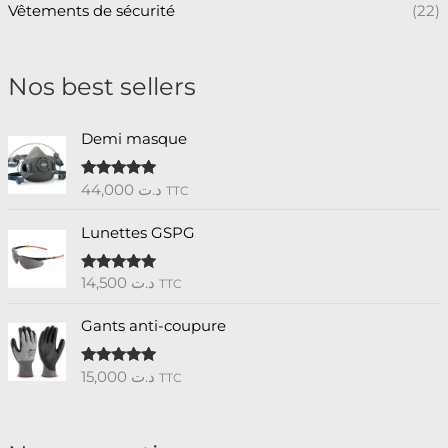
Vêtements de sécurité
(22)
Nos best sellers
Demi masque
44,000
د.ت
Note
5.00
TTC
sur 5
Lunettes GSPG
14,500
د.ت
Note
5.00
TTC
sur 5
Gants anti-coupure
15,000
د.ت
Note
5.00
TTC
sur 5