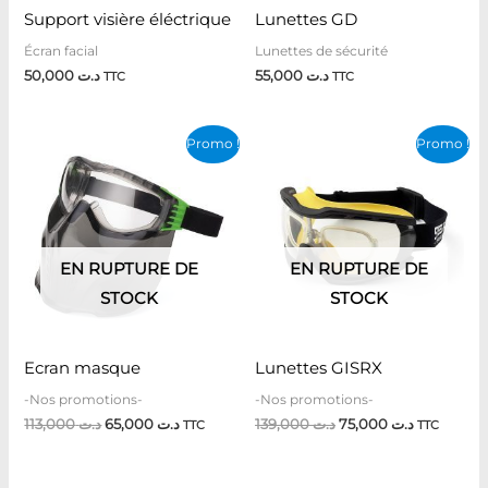
Support visière éléctrique
Lunettes GD
Écran facial
Lunettes de sécurité
50,000
د.ت
55,000
د.ت
TTC
TTC
Le
Le
Le
Le
Promo !
Promo !
prix
prix
prix
prix
initial
actuel
initial
actuel
était :
est :
était :
est :
د.ت 139,000.
د.ت 65,000.
د.ت 113,000.
EN RUPTURE DE
EN RUPTURE DE
STOCK
STOCK
Ecran masque
Lunettes GISRX
-Nos promotions-
-Nos promotions-
113,000
د.ت
65,000
د.ت
139,000
د.ت
75,000
د.ت
TTC
TTC