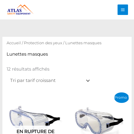
Aller
au
contenu
Trié
par
prix
croissant
Accueil
/
Protection des yeux
/ Lunettes masques
Lunettes masques
12 résultats affichés
Le
Le
Promo !
prix
prix
initial
actuel
était :
est :
د.ت 12,000.
د.ت 17,000.
EN RUPTURE DE