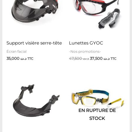
د.ت 37,500.
د.ت 47,500.
Support visière serre-tête
Lunettes GYOC
Écran facial
-Nos promotions-
35,000
د.ت
47,500
د.ت
37,500
د.ت
TTC
TTC
EN RUPTURE DE
STOCK