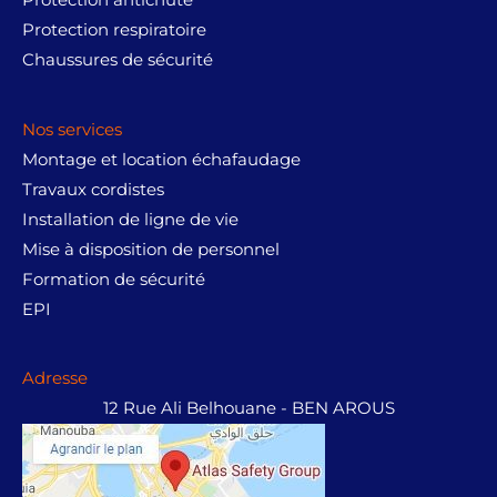
Protection antichute
a
:
ت
,
i
:
Protection respiratoire
د
1
5
t
د
Chaussures de sécurité
.
3
5
0
.
ت
,
,
0
:
ت
8
5
.
د
Nos services
4
0
0
.
9
1
0
Montage et location échafaudage
0
ت
,
,
.
.
Travaux cordistes
0
0
1
0
Installation de ligne de vie
0
4
0
0
Mise à disposition de personnel
,
.
.
Formation de sécurité
8
0
EPI
0
.
Adresse
12 Rue Ali Belhouane - BEN AROUS