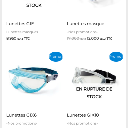
STOCK
Lunettes GIE
Lunettes masque
Lunettes masques
-Nos promotions-
8,950
د.ت
17,000
د.ت
12,000
د.ت
TTC
TTC
Le
Le
Le
Le
Promo !
Promo !
prix
prix
prix
prix
initial
actuel
initial
actuel
était :
est :
était :
est :
د.ت 28,000.
د.ت 72,500.
د.ت 25,500.
د.ت 53,400.
EN RUPTURE DE
STOCK
Lunettes GIX6
Lunettes GIX10
-Nos promotions-
-Nos promotions-