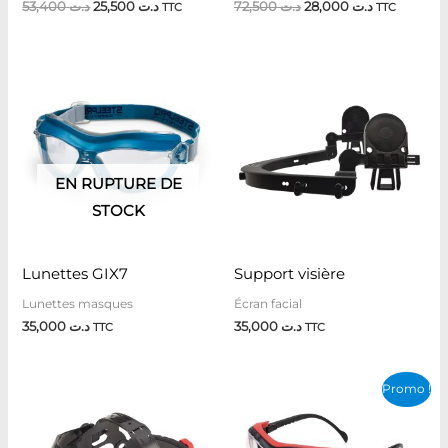
53,400
د.ت
25,500
د.ت
72,500
د.ت
28,000
د.ت
TTC
TTC
EN RUPTURE DE
STOCK
Lunettes GIX7
Support visière
Lunettes masques
Écran facial
35,000
د.ت
35,000
د.ت
TTC
TTC
Le
Le
Promo !
prix
prix
initial
actuel
était :
est :