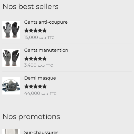
Nos best sellers
Gants anti-coupure
15,000
د.ت
Note
5.00
TTC
sur 5
Gants manutention
3,400
د.ت
Note
5.00
TTC
sur 5
Demi masque
44,000
د.ت
Note
5.00
TTC
sur 5
Nos promotions
L
L
Sur-chaussures