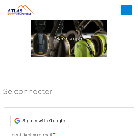
Aller
au
contenu
Mon compte
Obligatoire
Obligatoire
Obligatoire
Obligatoire
Obligatoire
Se connecter
Identifiant ou e-mail
*