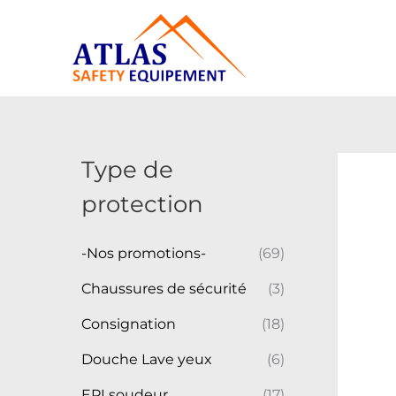
Aller
au
contenu
Type de
protection
-Nos promotions-
(69)
Chaussures de sécurité
(3)
Consignation
(18)
Douche Lave yeux
(6)
EPI soudeur
(17)