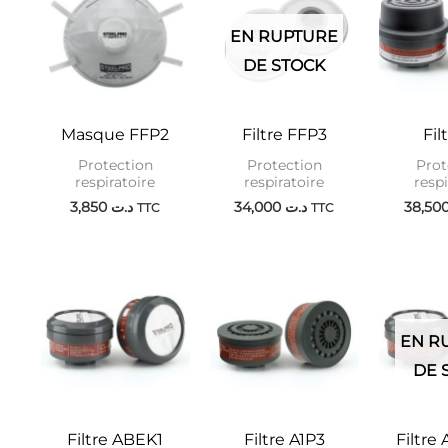
EN RUPTURE
DE STOCK
Masque FFP2
Filtre FFP3
Fil
Protection
Protection
Prot
respiratoire
respiratoire
respi
3,850
د.ت
34,000
د.ت
TTC
TTC
EN R
DE 
Filtre ABEK1
Filtre A1P3
Filtre