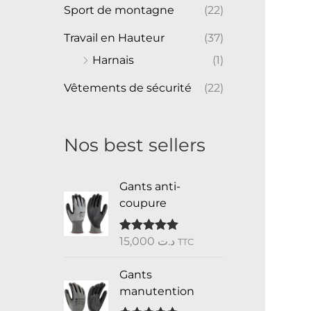
Sport de montagne
(22)
Travail en Hauteur
(37)
Harnais
(1)
Vêtements de sécurité
(22)
Nos best sellers
Gants anti-
coupure
15,000
د.ت
Note
5.00
TTC
sur 5
Gants
manutention