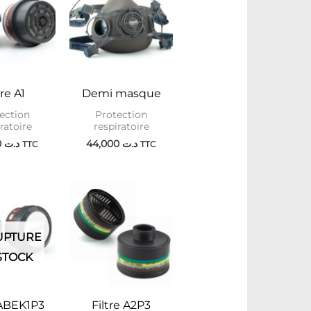
tre A1
Demi masque
ection
Protection
ratoire
respiratoire
38,500
د.ت
44,000
د.ت
TTC
TTC
UPTURE
STOCK
 ABEK1P3
Filtre A2P3