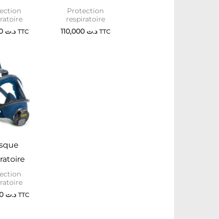
ection
Protection
ratoire
respiratoire
104,000
د.ت
110,000
د.ت
TTC
TTC
sque
ratoire
ection
ratoire
392,000
د.ت
TTC