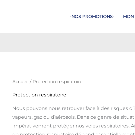
-NOS PROMOTIONS-
MON
Trié
par
prix
croissant
Accueil
/ Protection respiratoire
Protection respiratoire
Nous pouvons nous retrouver face à des risques d’i
vapeurs, gaz ou d’aérosols. Dans ce genre de situa
impérativement protéger nos voies respiratoires. Ai
de protection respiratoire dépend essentiellement du