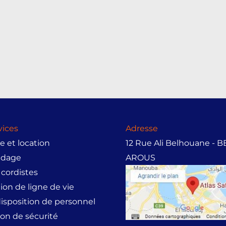
vices
Adresse
 et location
12 Rue Ali Belhouane - 
udage
AROUS
 cordistes
tion de ligne de vie
disposition de personnel
on de sécurité