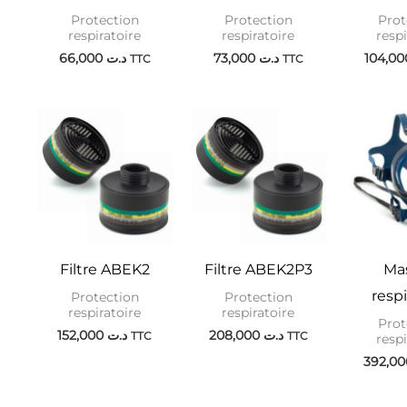
Protection
Protection
Prot
respiratoire
respiratoire
respi
66,000
د.ت
73,000
د.ت
TTC
TTC
Filtre ABEK2
Filtre ABEK2P3
Ma
respi
Protection
Protection
respiratoire
respiratoire
Prot
152,000
د.ت
208,000
د.ت
TTC
TTC
respi