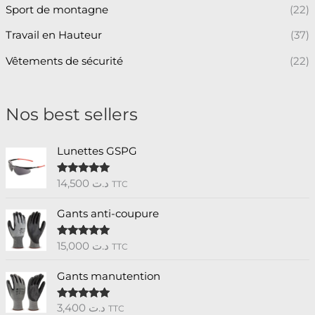
Sport de montagne
(22)
Travail en Hauteur
(37)
Vêtements de sécurité
(22)
Nos best sellers
Lunettes GSPG
14,500
د.ت
Note
5.00
TTC
sur 5
Gants anti-coupure
15,000
د.ت
Note
5.00
TTC
sur 5
Gants manutention
3,400
د.ت
Note
5.00
TTC