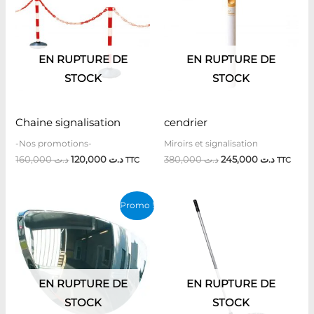
initial
actuel
initial
actuel
était :
est :
était :
est :
د.ت 380,000.
د.ت 120,000.
د.ت 160,000.
EN RUPTURE DE
EN RUPTURE DE
STOCK
STOCK
Chaine signalisation
cendrier
-Nos promotions-
Miroirs et signalisation
160,000
د.ت
120,000
د.ت
380,000
د.ت
245,000
د.ت
TTC
TTC
Le
Le
Promo !
prix
prix
initial
actuel
était :
est :
د.ت 180,000.
د.ت 250,000.
EN RUPTURE DE
EN RUPTURE DE
STOCK
STOCK