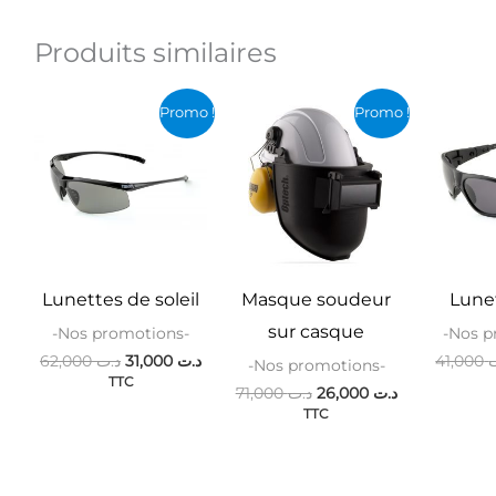
Produits similaires
Le
Le
Le
Le
Promo !
Promo !
prix
prix
prix
prix
initial
actuel
initial
actuel
était :
est :
était :
est :
د.ت 26,000.
د.ت 71,000.
د.ت 31,000.
د.ت 62,000.
Lunettes de soleil
Masque soudeur
Lune
sur casque
-Nos promotions-
-Nos p
62,000
د.ت
31,000
د.ت
41,000
-Nos promotions-
TTC
71,000
د.ت
26,000
د.ت
TTC