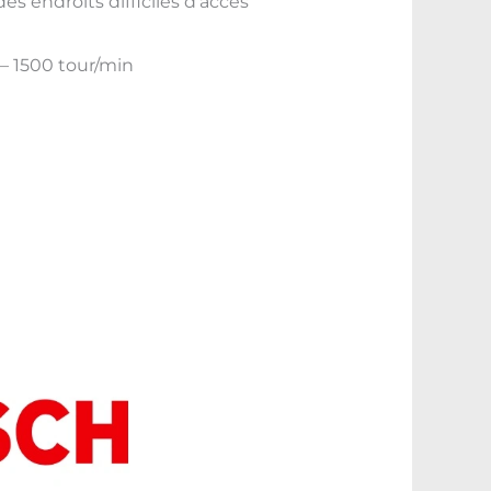
s endroits difficiles d’accès
0 – 1500 tour/min