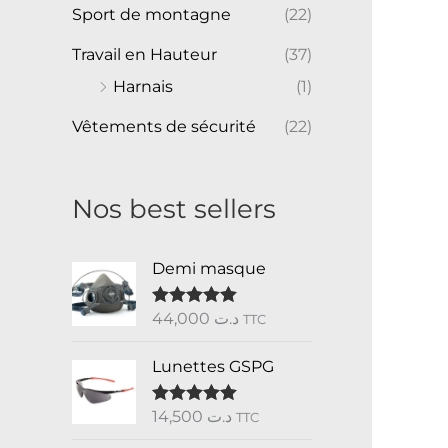
Sport de montagne
(22)
Travail en Hauteur
(37)
Harnais
(1)
Vêtements de sécurité
(22)
Nos best sellers
Demi masque
44,000
د.ت
Note
5.00
TTC
sur 5
Lunettes GSPG
14,500
د.ت
Note
5.00
TTC
sur 5