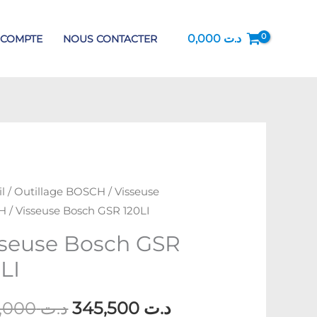
actuel
Visseuse
est :
Bosch
0,000
د.ت
 COMPTE
NOUS CONTACTER
د.ت 349,000.
GSR
د.ت 345,500.
120LI
ité
l
/
Outillage BOSCH
/
Visseuse
Le
Le
H
/ Visseuse Bosch GSR 120LI
prix
prix
use
sseuse Bosch GSR
h
initial
actuel
LI
était :
est :
349,000
د.ت
345,500
د.ت