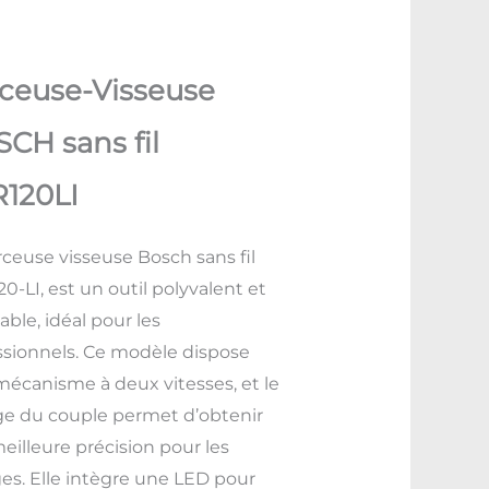
د.ت 345,500.
د.ت 349,000.
ceuse-Visseuse
CH sans fil
120LI
rceuse visseuse Bosch sans fil
0-LI, est un outil polyvalent et
able, idéal pour les
ssionnels. Ce modèle dispose
mécanisme à deux vitesses, et le
ge du couple permet d’obtenir
eilleure précision pour les
ges. Elle intègre une LED pour