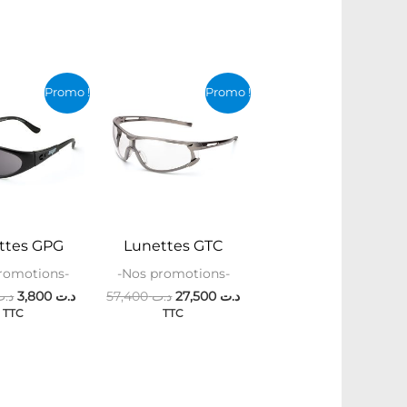
Le
Le
Le
Le
Promo !
Promo !
prix
prix
prix
prix
initial
actuel
initial
actuel
était :
est :
était :
est :
د.ت 27,500.
د.ت 57,400.
د.ت 3,800.
د.ت 41,000.
ttes GPG
Lunettes GTC
romotions-
-Nos promotions-
د.ت
3,800
د.ت
57,400
د.ت
27,500
د.ت
TTC
TTC