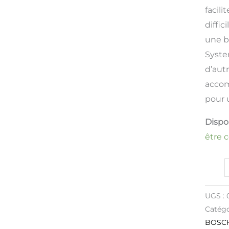
facili
diffic
une b
Syste
d’autr
accom
pour 
Dispon
être
UGS :
Catégo
BOSC