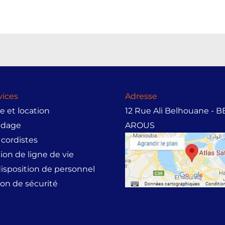
vices
Adresse
 et location
12 Rue Ali Belhouane - 
udage
AROUS
 cordistes
tion de ligne de vie
disposition de personnel
on de sécurité