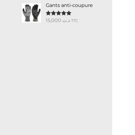
Gants anti-coupure
15,000
د.ت
Note
5.00
TTC
sur 5