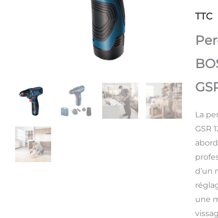
TTC
Per
BOS
GSR
La pe
GSR 12
abord
profe
d’un 
régla
une m
vissa