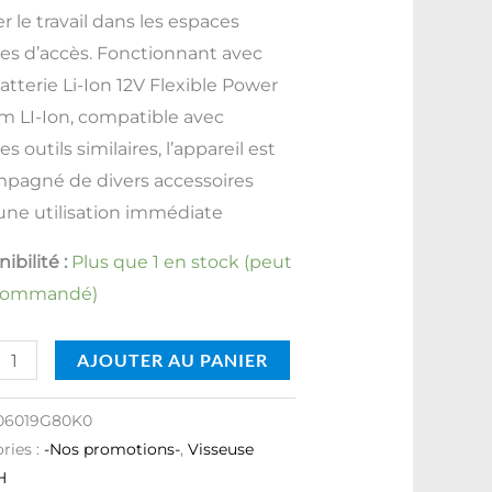
ter le travail dans les espaces
iles d’accès. Fonctionnant avec
atterie Li-Ion 12V Flexible Power
m LI-Ion, compatible avec
es outils similaires, l’appareil est
pagné de divers accessoires
une utilisation immédiate
ibilité :
Plus que 1 en stock (peut
 commandé)
AJOUTER AU PANIER
06019G80K0
ries :
-Nos promotions-
,
Visseuse
H