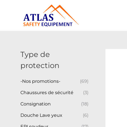
Aller
au
contenu
Type de
protection
-Nos promotions-
(69)
Chaussures de sécurité
(3)
Consignation
(18)
Douche Lave yeux
(6)
EPI soudeur
(17)