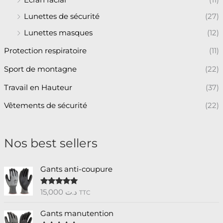
Écran facial
(11)
Lunettes de sécurité
(27)
Lunettes masques
(12)
Protection respiratoire
(11)
Sport de montagne
(22)
Travail en Hauteur
(37)
Vêtements de sécurité
(22)
Nos best sellers
Gants anti-coupure
15,000
د.ت
Note
5.00
TTC
sur 5
Gants manutention