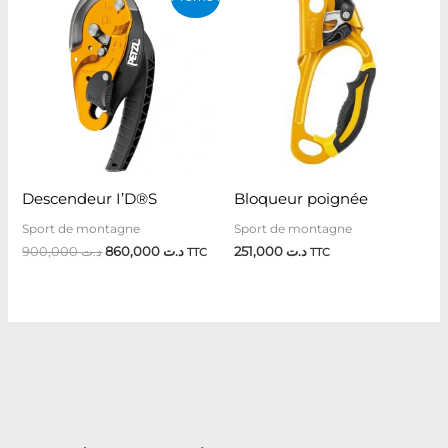
prix
prix
initial
actuel
était :
est :
د.ت 860,000.
د.ت 900,000.
Descendeur I’D®S
Bloqueur poignée
Sport de montagne
Sport de montagne
900,000
د.ت
860,000
د.ت
251,000
د.ت
TTC
TTC