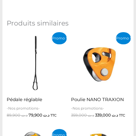
Produits similaires
Le
Le
Le
Le
Promo !
Promo !
prix
prix
prix
prix
initial
actuel
initial
actuel
était :
est :
était :
est :
د.ت 359,000.
د.ت 79,900.
د.ت 89,900.
Pédale réglable
Poulie NANO TRAXION
-Nos promotions-
-Nos promotions-
89,900
د.ت
79,900
د.ت
359,000
د.ت
339,000
د.ت
TTC
TTC
Le
Le
Promo !