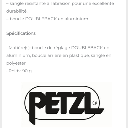
– sangle résistante à l’abrasion pour une excellente
durabilité,
– boucle DOUBLEBACK en aluminium.
Spécifications
• Matière(s): boucle de réglage DOUBLEBACK en
aluminium, boucle arrière en plastique, sangle en
polyester
• Poids: 90 g