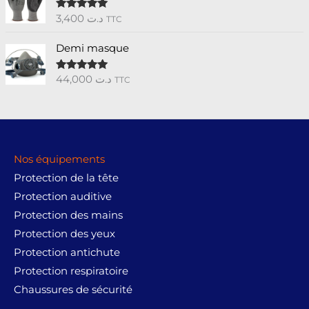
3,400
د.ت
Note
5.00
TTC
sur 5
Demi masque
44,000
د.ت
Note
5.00
TTC
sur 5
Nos équipements
Protection de la tête
Protection auditive
Protection des mains
Protection des yeux
Protection antichute
Protection respiratoire
Chaussures de sécurité