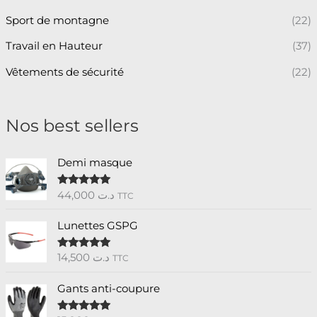
Sport de montagne
(22)
Travail en Hauteur
(37)
Vêtements de sécurité
(22)
Nos best sellers
Demi masque
44,000
د.ت
Note
5.00
TTC
sur 5
Lunettes GSPG
14,500
د.ت
Note
5.00
TTC
sur 5
Gants anti-coupure