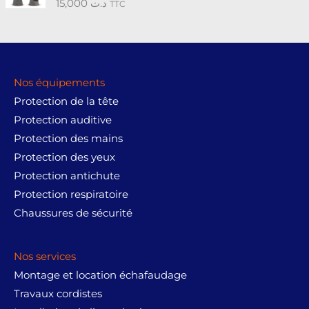
15,000
د.ت
Note
5.00
TTC
sur 5
Nos équipements
Protection de la tête
Protection auditive
Protection des mains
Protection des yeux
Protection antichute
Protection respiratoire
Chaussures de sécurité
Nos services
Montage et location échafaudage
Travaux cordistes