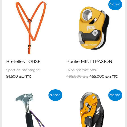
Le
Le
Promo !
prix
prix
initial
actuel
était :
est :
د.ت 495,000.
Bretelles TORSE
Poulie MINI TRAXION
Sport de montagne
-Nos promotions-
91,500
د.ت
495,000
د.ت
455,000
د.ت
TTC
TTC
Le
Le
Le
Le
Promo !
Promo !
prix
prix
prix
prix
initial
actuel
initial
actuel
était :
est :
était :
est :
د.ت 900,000.
د.ت 279,000.
د.ت 329,000.