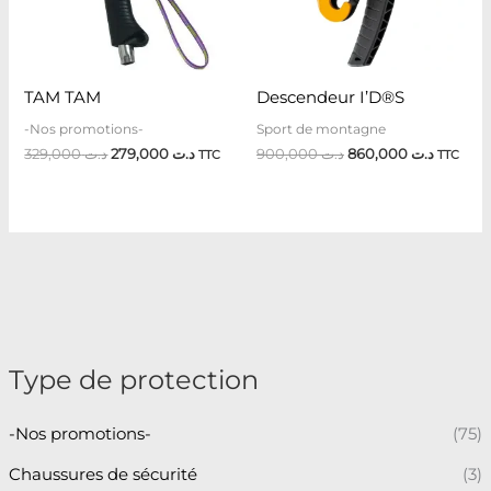
TAM TAM
Descendeur I’D®S
-Nos promotions-
Sport de montagne
329,000
د.ت
279,000
د.ت
900,000
د.ت
860,000
د.ت
TTC
TTC
Type de protection
-Nos promotions-
(75)
Chaussures de sécurité
(3)