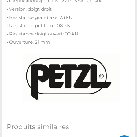
• Certification(s): CE EN 12275 type B, UIAA
• Version: doigt droit
• Résistance grand axe: 23 kN
• Résistance petit axe: 08 kN
• Résistance doigt ouvert: 09 kN
• Ouverture: 21 mm
Produits similaires