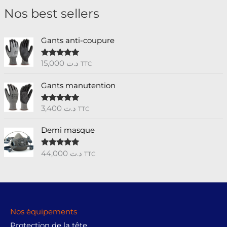
Nos best sellers
Gants anti-coupure
15,000
د.ت
Note
5.00
TTC
sur 5
Gants manutention
3,400
د.ت
Note
5.00
TTC
sur 5
Demi masque
44,000
د.ت
Note
5.00
TTC
sur 5
Nos équipements
Protection de la tête