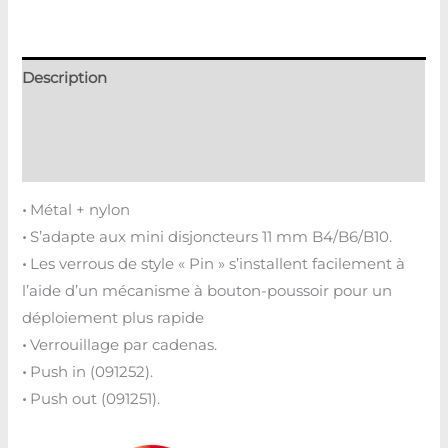
Description
Informations complémentaires
Avis (0)
•
Métal + nylon
•
S’adapte aux mini disjoncteurs 11 mm B4/B6/B10.
•
Les verrous de style « Pin » s’installent facilement à
l’aide d’un mécanisme à bouton-poussoir pour un
déploiement plus rapide
•
Verrouillage par cadenas.
•
Push in (091252).
•
Push out (091251).