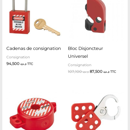
était :
est :
د.ت 87,500.
د.ت 107,100.
Cadenas de consignation
Bloc Disjoncteur
Universel
Consignation
94,500
د.ت
TTC
Consignation
107,100
د.ت
87,500
د.ت
TTC