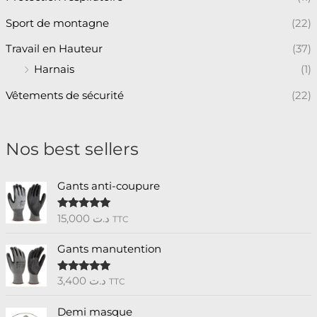
Sport de montagne
(22)
Travail en Hauteur
(37)
Harnais
(1)
Vêtements de sécurité
(22)
Nos best sellers
Gants anti-coupure
15,000
د.ت
Note
5.00
TTC
sur 5
Gants manutention
3,400
د.ت
Note
5.00
TTC
sur 5
Demi masque