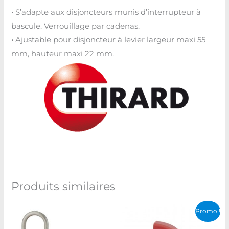
•
S’adapte aux disjoncteurs munis d’interrupteur à
bascule. Verrouillage par cadenas.
•
Ajustable pour disjoncteur à levier largeur maxi 55
mm, hauteur maxi 22 mm.
Produits similaires
Le
Le
Promo !
prix
prix
initial
actuel