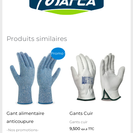
Produits similaires
Le
Le
Promo !
prix
prix
initial
actuel
était :
est :
د.ت 7,500.
د.ت 51,000.
Gant alimentaire
Gants Cuir
anticoupure
Gants cuir
9,500
د.ت
TTC
-Nos promotions-