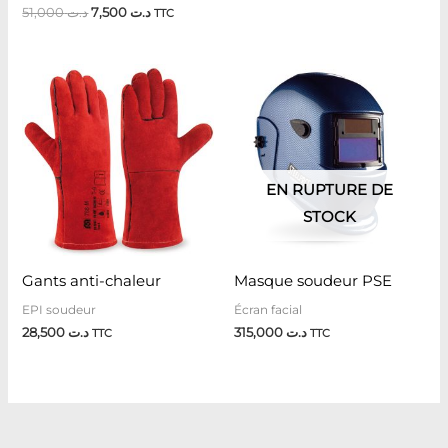
51,000
د.ت
7,500
د.ت
TTC
EN RUPTURE DE
STOCK
Gants anti-chaleur
Masque soudeur PSE
EPI soudeur
Écran facial
28,500
د.ت
315,000
د.ت
TTC
TTC