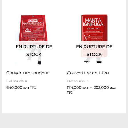
Plage
de
prix :
ت 174,000
à
EN RUPTURE DE
EN RUPTURE DE
STOCK
STOCK
Couverture soudeur
Couverture anti-feu
EPI soudeur
EPI soudeur
640,000
د.ت
174,000
د.ت
–
203,000
د.ت
TTC
TTC