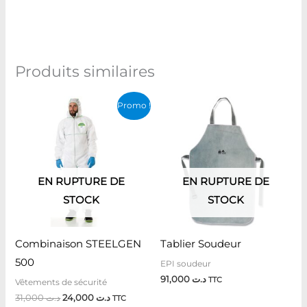
Produits similaires
Le
Le
Promo !
prix
prix
initial
actuel
était :
est :
د.ت 24,000.
د.ت 31,000.
EN RUPTURE DE
EN RUPTURE DE
STOCK
STOCK
Combinaison STEELGEN
Tablier Soudeur
500
EPI soudeur
91,000
د.ت
TTC
Vêtements de sécurité
31,000
د.ت
24,000
د.ت
TTC