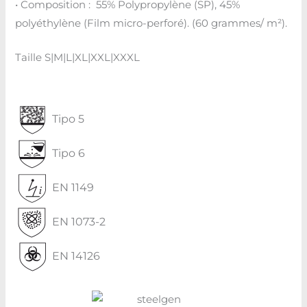
• Composition : 55% Polypropylène (SP), 45%
polyéthylène (Film micro-perforé). (60 grammes/ m²).
Taille S|M|L|XL|XXL|XXXL
Tipo 5
Tipo 6
EN 1149
EN 1073-2
EN 14126