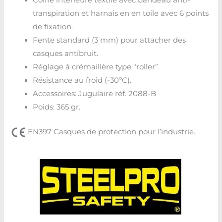
Coiffe intérieure textile avec bandeau anti-
transpiration et harnais en en toile avec 6 points
de fixation.
Fente standard (3 mm) pour attacher des
casques antibruit.
Réglage á crémaillère type “roller”.
Résistance au froid (-30ºC).
Accessoires: Jugulaire réf. 2088-B
Poids: 365 gr.
EN397 Casques de protection pour l’industrie.