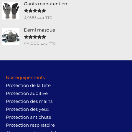
Gants manutention
3,400
د.ت
Note
5.00
TTC
sur 5
Demi masque
44,000
د.ت
Note
5.00
TTC
sur 5
Nos équipements
Protection de la tête
Protection auditive
Protection des mains
Protection des yeux
Protection antichute
Protection respiratoire