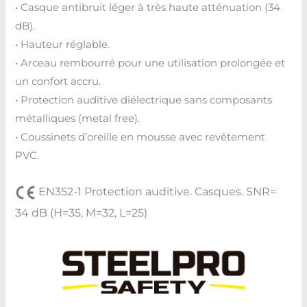
• Casque antibruit léger à très haute atténuation (34
dB).
• Hauteur réglable.
• Arceau rembourré pour une utilisation prolongée et
un confort accru.
• Protection auditive diélectrique sans composants
métalliques (metal free).
• Coussinets d’oreille en mousse avec revêtement
PVC.
EN352-1 Protection auditive. Casques. SNR=
34 dB (H=35, M=32, L=25)