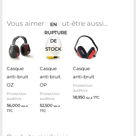
Vous aimerez peut-être aussi…
EN
RUPTURE
DE
STOCK
Casque
Casque
Casque
anti-bruit
anti bruit
anti-bruit
OZ
OP
Protection
auditive
Protection
Protection
18,950
د.ت
TTC
auditive
auditive
56,000
د.ت
52,500
د.ت
TTC
TTC