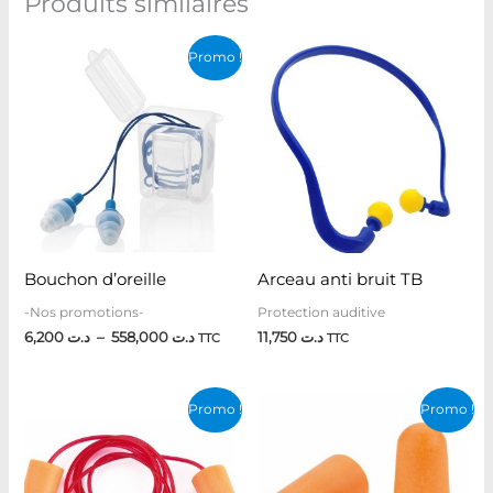
Produits similaires
Plage
Promo !
de
prix :
د.ت 6,200
à
د.ت 558,000
Bouchon d’oreille
Arceau anti bruit TB
-Nos promotions-
Protection auditive
6,200
د.ت
–
558,000
د.ت
11,750
د.ت
TTC
TTC
Plage
Plage
Promo !
Promo !
de
de
prix :
prix :
د.ت 0,600
د.ت 1,500
à
à