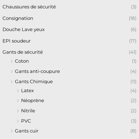
Chaussures de sécurité
(3)
Consignation
(18)
Douche Lave yeux
(6)
EPI soudeur
(17)
Gants de sécurité
(41)
Coton
(1)
Gants anti-coupure
(4)
Gants Chimique
(11)
Latex
(4)
Néoprène
(2)
Nitrile
(2)
PVC
(3)
Gants cuir
(8)