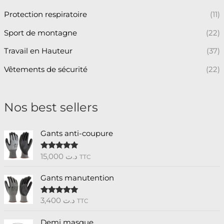
Protection respiratoire
(11)
Sport de montagne
(22)
Travail en Hauteur
(37)
Vêtements de sécurité
(22)
Nos best sellers
Gants anti-coupure
15,000
د.ت
Note
5.00
TTC
sur 5
Gants manutention
3,400
د.ت
Note
5.00
TTC
sur 5
Demi masque