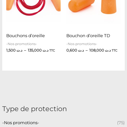
10
د.ت 135,000
Bouchons d’oreille
Bouchon d’oreille TD
-Nos promotions-
-Nos promotions-
1,500
د.ت
–
135,000
د.ت
0,600
د.ت
–
108,000
د.ت
TTC
TTC
Type de protection
-Nos promotions-
(75)