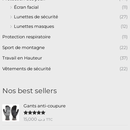
Écran facial
(11)
Lunettes de sécurité
(27)
Lunettes masques
(12)
Protection respiratoire
(11)
Sport de montagne
(22)
Travail en Hauteur
(37)
Vêtements de sécurité
(22)
Nos best sellers
Gants anti-coupure
15,000
د.ت
Note
5.00
TTC
sur 5