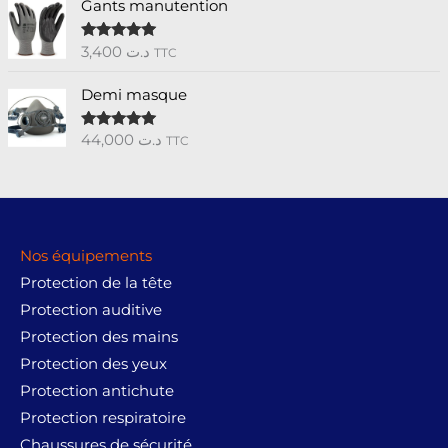
Gants manutention
3,400
د.ت
Note
5.00
TTC
sur 5
Demi masque
44,000
د.ت
Note
5.00
TTC
sur 5
Nos équipements
Protection de la tête
Protection auditive
Protection des mains
Protection des yeux
Protection antichute
Protection respiratoire
Chaussures de sécurité