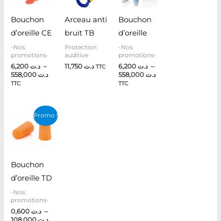
à
à
د.ت 558,000
د.ت 558,000
Bouchon
Arceau anti
Bouchon
d’oreille CE
bruit TB
d’oreille
-Nos
Protection
-Nos
promotions-
auditive
promotions-
6,200
د.ت
–
11,750
د.ت
6,200
د.ت
–
TTC
558,000
د.ت
558,000
د.ت
TTC
TTC
Plage
Promo !
de
prix :
د.ت 0,600
à
د.ت 108,000
Bouchon
d’oreille TD
-Nos
promotions-
0,600
د.ت
–
108,000
د.ت