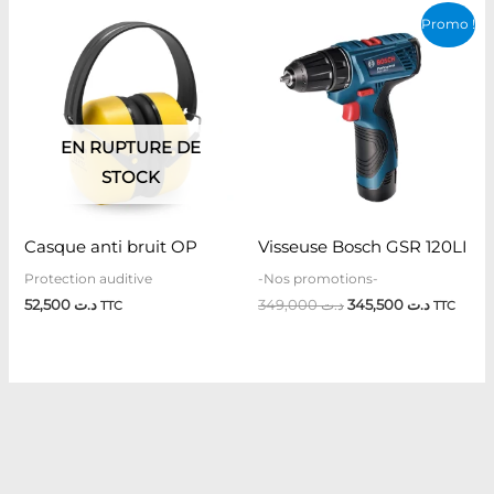
Le
Le
Promo !
prix
prix
initial
actuel
était :
est :
د.ت 349,000.
EN RUPTURE DE
STOCK
Casque anti bruit OP
Visseuse Bosch GSR 120LI
Protection auditive
-Nos promotions-
52,500
د.ت
349,000
د.ت
345,500
د.ت
TTC
TTC