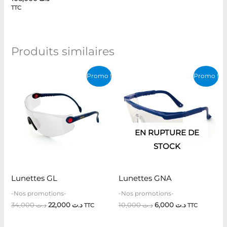
TTC
Produits similaires
Le
Le
Le
Le
Promo !
Promo !
prix
prix
prix
prix
initial
actuel
initial
actuel
était :
est :
était :
est :
د.ت 6,000.
د.ت 10,000.
د.ت 22,000.
د.ت 34,000.
EN RUPTURE DE
STOCK
Lunettes GL
Lunettes GNA
-Nos promotions-
-Nos promotions-
34,000
د.ت
22,000
د.ت
10,000
د.ت
6,000
د.ت
TTC
TTC