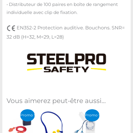
• Distributeur de 100 paires en boîte de rangement
individuelle avec clip de fixation.
EN352-2 Protection auditive. Bouchons. SNR=
32 dB (H=32, M=29, L=28)
Vous aimerez peut-être aussi…
Plage
Plage
Promo !
Promo !
de
de
prix :
prix :
د.ت 6,200
د.ت 6,200