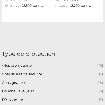
-Nos promotions-
-Nos promotions-
53,400
د.ت
25,500
د.ت
24,300
د.ت
3,200
د.ت
TTC
TTC
Type de protection
-Nos promotions-
(75)
Chaussures de sécurité
(3)
Consignation
(18)
Douche Lave yeux
(6)
EPI soudeur
(17)