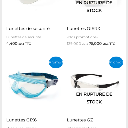
EN RUPTURE DE
STOCK
Lunettes de sécurité
Lunettes GISRX
Lunettes de sécurité
-Nos promotions-
4,400
د.ت
139,000
د.ت
75,000
د.ت
TTC
TTC
Le
Le
Le
Le
Promo !
Promo !
prix
prix
prix
prix
initial
actuel
initial
actuel
était :
est :
était :
est :
د.ت 3,200.
د.ت 24,300.
د.ت 25,500.
د.ت 53,400.
EN RUPTURE DE
STOCK
Lunettes GIX6
Lunettes GZ