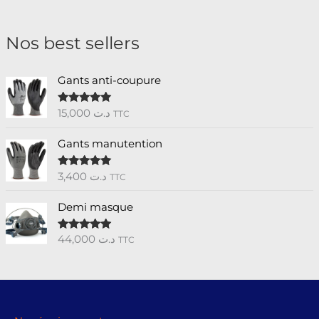
Nos best sellers
Gants anti-coupure
15,000
د.ت
Note
5.00
TTC
sur 5
Gants manutention
3,400
د.ت
Note
5.00
TTC
sur 5
Demi masque
44,000
د.ت
Note
5.00
TTC
sur 5