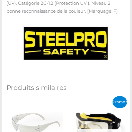
(UV). Catégorie 2C-1.2 (Protection UV ). Niveau 2
bonne reconnaissance de la couleur. [Marquage: F]
Produits similaires
Le
Le
Promo !
prix
prix
initial
actuel
était :
est :
د.ت 139,000.