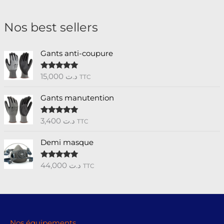
Nos best sellers
Gants anti-coupure
15,000
د.ت
Note
5.00
TTC
sur 5
Gants manutention
3,400
د.ت
Note
5.00
TTC
sur 5
Demi masque
44,000
د.ت
Note
5.00
TTC
sur 5
Nos équipements